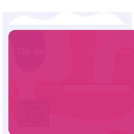
Op de hoogte blijven ove
Vul je mailadres in en ontvang onze maandelijkse nie
Jouw e-mailadres
Aanmelden