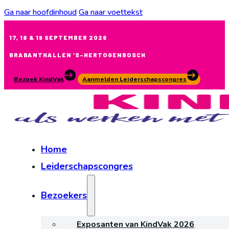
Ga naar hoofdinhoud
Ga naar voettekst
17, 18 & 19 SEPTEMBER 2026
BRABANTHALLEN ‘S-HERTOGENBOSCH
Bezoek KindVak
Aanmelden Leiderschapscongres
Home
Leiderschapscongres
Bezoekers
Exposanten van KindVak 2026