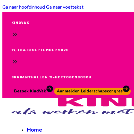
Ga naar hoofdinhoud
Ga naar voettekst
KINDVAK
17, 18 & 19 SEPTEMBER 2026
BRABANTHALLEN ‘S-HERTOGENBOSCH
Bezoek KindVak
Aanmelden Leiderschapscongres
Home