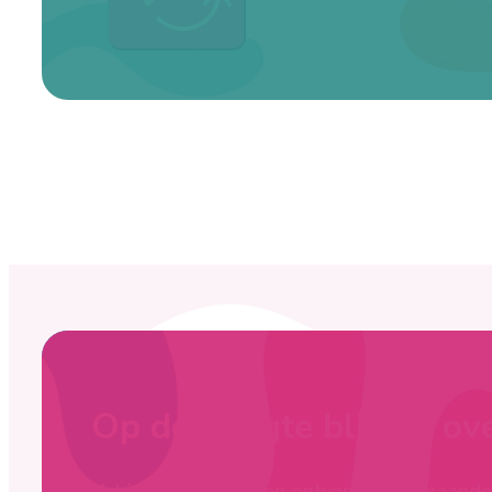
Op de hoogte blijven ov
Vul je mailadres in en ontvang onze maandel