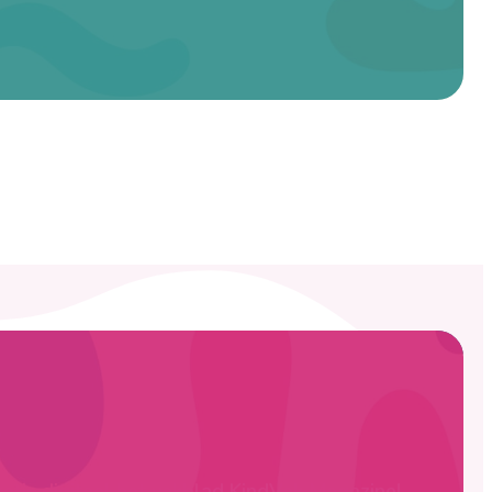
ratis digitaal het vakblad KindVak Magazine!