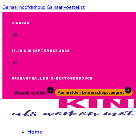
Ga naar hoofdinhoud
Ga naar voettekst
KINDVAK
17, 18 & 19 SEPTEMBER 2026
BRABANTHALLEN ‘S-HERTOGENBOSCH
Bezoek KindVak
Aanmelden Leiderschapscongres
Home