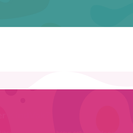
er KindVak?
ijkse nieuwsbrief. Als bonus ontvang je 4x per jaar g