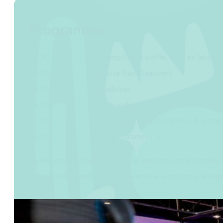
Programma
09.30
Ontvangst met koffie, thee en lekkerni
10.00
Keynote Ray Klaassens
11.00
Pauzebreak
11.15
Waarborgfonds & Kenniscentrum Kind
12.15
Afsluiting plenair programma & gezam
13.15
Einde programma
Na het congres ben je van harte welkom om je bezoek v
geheel vrijblijvend – één of meerdere workshops en ins