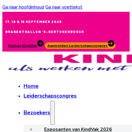
Ga naar hoofdinhoud
Ga naar voettekst
17, 18 & 19 SEPTEMBER 2026
BRABANTHALLEN ‘S-HERTOGENBOSCH
Bezoek KindVak
Aanmelden Leiderschapscongres
Home
Leiderschapscongres
Bezoekers
Exposanten van KindVak 2026