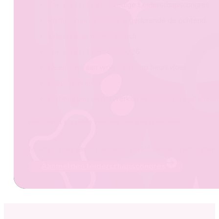
Toegang tot het volledige Leiderschapscongres
Koffie, thee en catering gedurende de ochtend
Uitgebreide netwerklunch
Toegang tot KindVak 2026
Deelname aan workshops op beursvloer
Gratis parkeren
Ontmoeting en netwerken met collega’s uit kinder
Het aantal plaatsen voor het congres is beperkt.
Meld je tijdig aan en verzeker jezelf van een plek tijd
Aanmelden leiderschapscongres