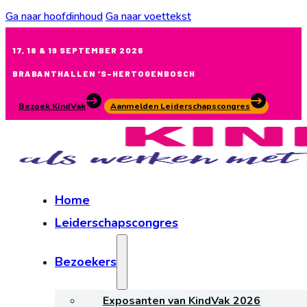
Ga naar hoofdinhoud
Ga naar voettekst
17, 18 & 19 SEPTEMBER 2026
BRABANTHALLEN ‘S-HERTOGENBOSCH
Bezoek KindVak
Aanmelden Leiderschapscongres
Home
Leiderschapscongres
Bezoekers
Exposanten van KindVak 2026