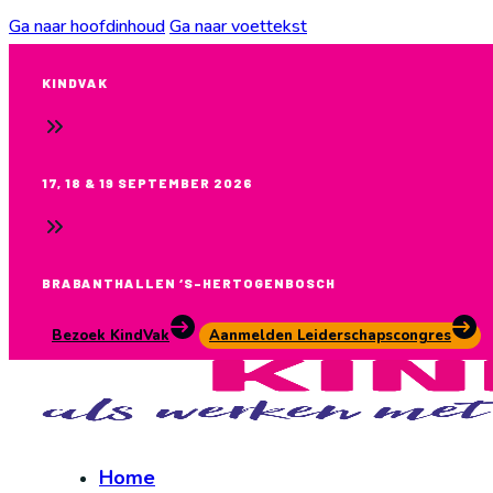
Ga naar hoofdinhoud
Ga naar voettekst
KINDVAK
17, 18 & 19 SEPTEMBER 2026
BRABANTHALLEN ‘S-HERTOGENBOSCH
Bezoek KindVak
Aanmelden Leiderschapscongres
Home