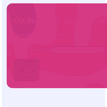
Op de hoogte blijven ove
Vul je mailadres in en ontvang onze maandelijkse nie
Jouw e-mailadres
Aanmelden