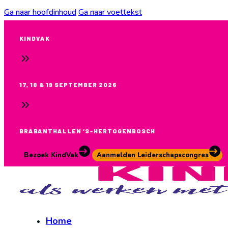
Ga naar hoofdinhoud
Ga naar voettekst
KINDVAK
17, 18 & 19 SEPTEMBER 2026
BRABANTHALLEN ‘S-HERTOGENBOSCH
Bezoek KindVak
Aanmelden Leiderschapscongres
Home