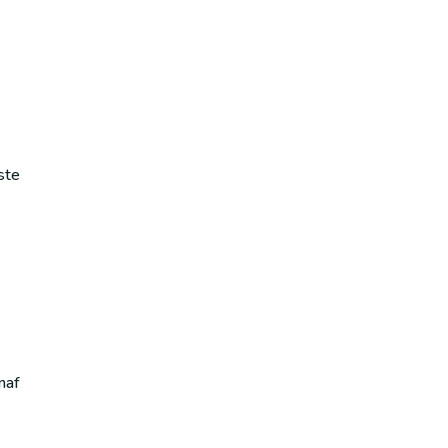
ste
naf