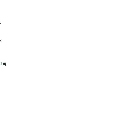
s
r
bij