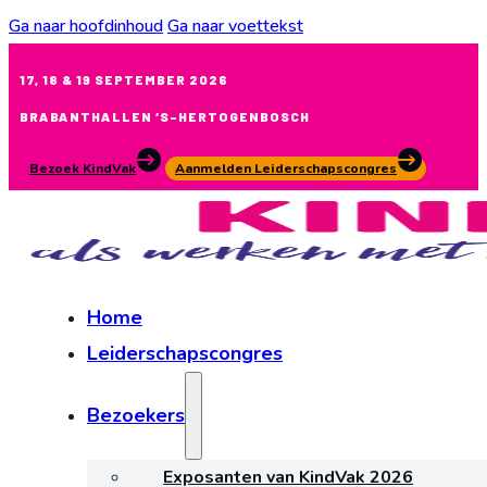
Ga naar hoofdinhoud
Ga naar voettekst
17, 18 & 19 SEPTEMBER 2026
BRABANTHALLEN ‘S-HERTOGENBOSCH
Bezoek KindVak
Aanmelden Leiderschapscongres
Home
Leiderschapscongres
Bezoekers
Exposanten van KindVak 2026