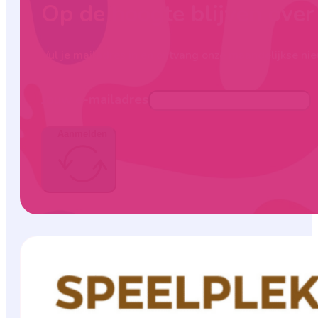
Op de hoogte blijven ove
Vul je mailadres in en ontvang onze maandelijkse nie
Jouw e-mailadres
Aanmelden