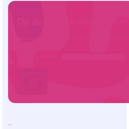
Op de hoogte blijven ove
Vul je mailadres in en ontvang onze maandelijkse nie
Jouw e-mailadres
Aanmelden