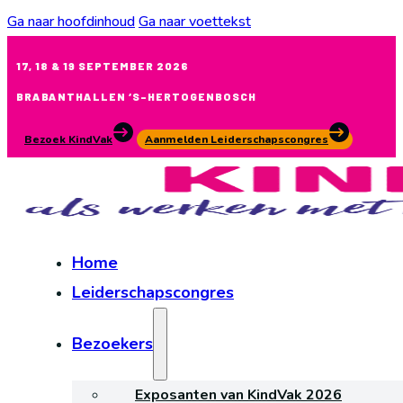
Ga naar hoofdinhoud
Ga naar voettekst
17, 18 & 19 SEPTEMBER 2026
BRABANTHALLEN ‘S-HERTOGENBOSCH
Bezoek KindVak
Aanmelden Leiderschapscongres
Home
Leiderschapscongres
Bezoekers
Exposanten van KindVak 2026