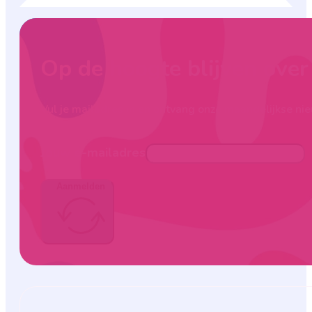
Op de hoogte blijven ove
Vul je mailadres in en ontvang onze maandelijkse nie
Jouw e-mailadres
Aanmelden