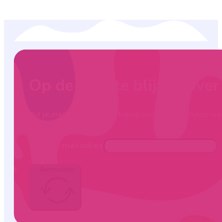
Op de hoogte blijven ove
Vul je mailadres in en ontvang onze maandelijkse nie
Jouw e-mailadres
Aanmelden