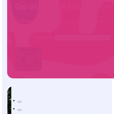
Op de hoogte blijven ove
Vul je mailadres in en ontvang onze maandelijkse nie
Jouw e-mailadres
Aanmelden