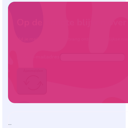
Op de hoogte blijven ove
Vul je mailadres in en ontvang onze maandelijkse nie
Jouw e-mailadres
Aanmelden