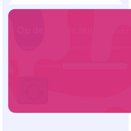
Op de hoogte blijven ove
Vul je mailadres in en ontvang onze maandelijkse nie
Jouw e-mailadres
Aanmelden