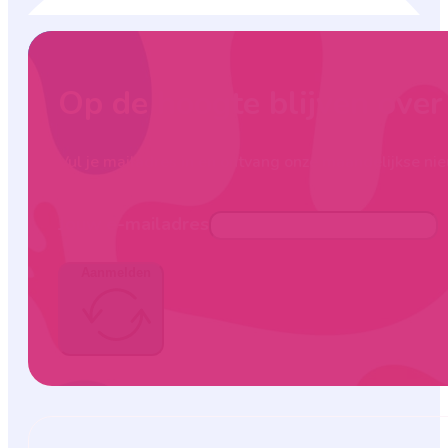
Op de hoogte blijven ove
Vul je mailadres in en ontvang onze maandelijkse nie
Jouw e-mailadres
Aanmelden