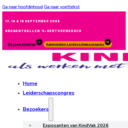
Ga naar hoofdinhoud
Ga naar voettekst
17, 18 & 19 SEPTEMBER 2026
BRABANTHALLEN ‘S-HERTOGENBOSCH
Bezoek KindVak
Aanmelden Leiderschapscongres
Home
Leiderschapscongres
Bezoekers
Exposanten van KindVak 2026