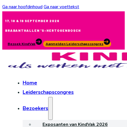
Ga naar hoofdinhoud
Ga naar voettekst
17, 18 & 19 SEPTEMBER 2026
BRABANTHALLEN ‘S-HERTOGENBOSCH
Bezoek KindVak
Aanmelden Leiderschapscongres
Home
Leiderschapscongres
Bezoekers
Exposanten van KindVak 2026