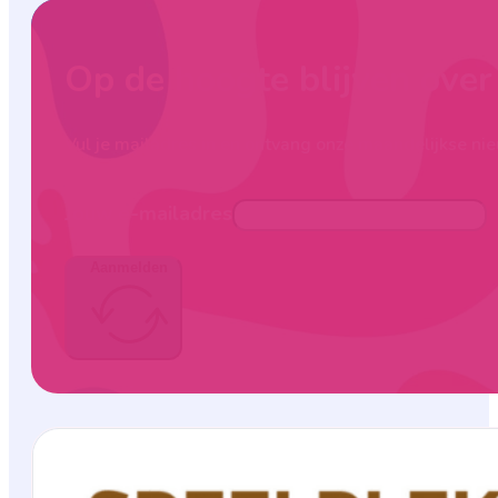
Op de hoogte blijven ove
Vul je mailadres in en ontvang onze maandelijkse nie
Jouw e-mailadres
Aanmelden