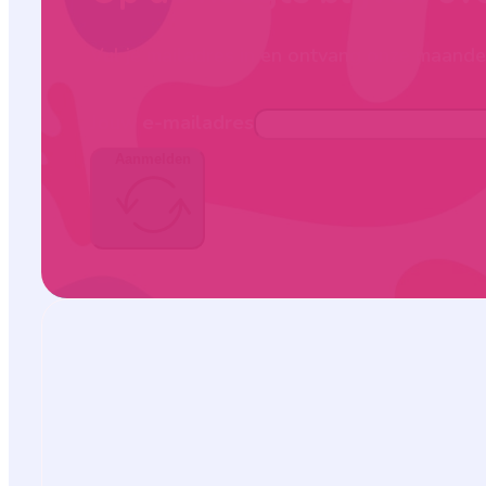
Vul je mailadres in en ontvang onze maandel
Jouw e-mailadres
Aanmelden