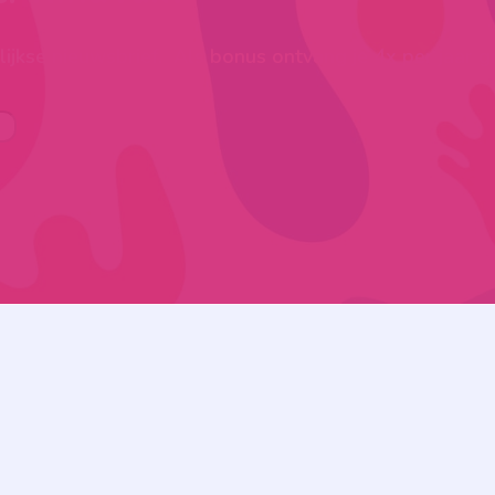
ijkse nieuwsbrief. Als bonus ontvang je 4x per jaar g