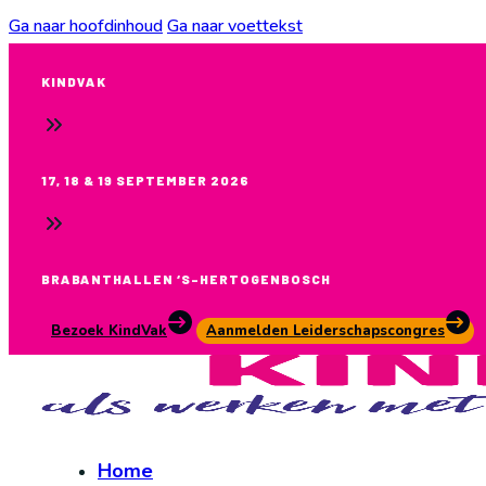
Ga naar hoofdinhoud
Ga naar voettekst
KINDVAK
17, 18 & 19 SEPTEMBER 2026
BRABANTHALLEN ‘S-HERTOGENBOSCH
Bezoek KindVak
Aanmelden Leiderschapscongres
Home