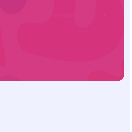
ratis digitaal het vakblad KindVak Magazine!