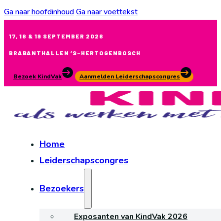
Ga naar hoofdinhoud
Ga naar voettekst
17, 18 & 19 SEPTEMBER 2026
BRABANTHALLEN ‘S-HERTOGENBOSCH
Bezoek KindVak
Aanmelden Leiderschapscongres
Home
Leiderschapscongres
Bezoekers
Exposanten van KindVak 2026