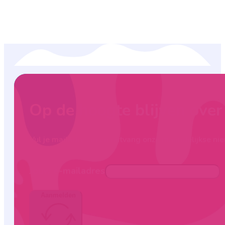
Op de hoogte blijven ove
Vul je mailadres in en ontvang onze maandelijkse nie
Jouw e-mailadres
Aanmelden