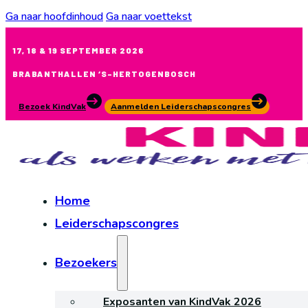
Ga naar hoofdinhoud
Ga naar voettekst
17, 18 & 19 SEPTEMBER 2026
BRABANTHALLEN ‘S-HERTOGENBOSCH
Bezoek KindVak
Aanmelden Leiderschapscongres
Home
Leiderschapscongres
Bezoekers
Exposanten van KindVak 2026