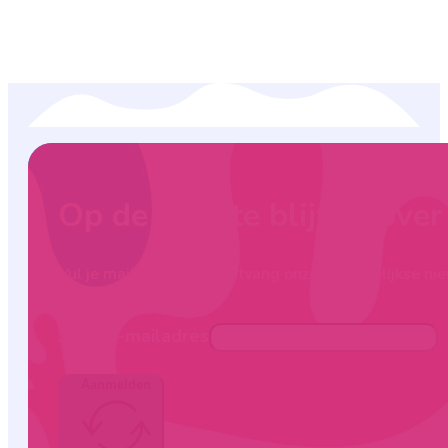
Op de hoogte blijven ove
Vul je mailadres in en ontvang onze maandelijkse nie
Jouw e-mailadres
Aanmelden