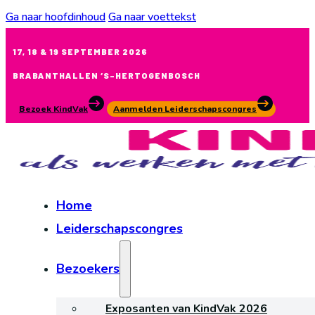
Ga naar hoofdinhoud
Ga naar voettekst
17, 18 & 19 SEPTEMBER 2026
BRABANTHALLEN ‘S-HERTOGENBOSCH
Bezoek KindVak
Aanmelden Leiderschapscongres
Home
Leiderschapscongres
Bezoekers
Exposanten van KindVak 2026