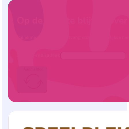
Op de hoogte blijven ove
Vul je mailadres in en ontvang onze maandelijkse nie
Jouw e-mailadres
Aanmelden