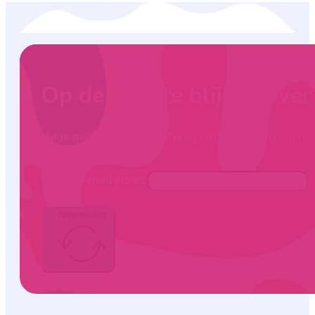
Op de hoogte blijven ove
Vul je mailadres in en ontvang onze maandelijkse nie
Jouw e-mailadres
Aanmelden