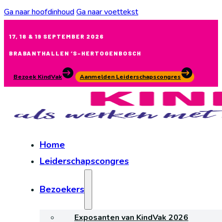
Ga naar hoofdinhoud
Ga naar voettekst
17, 18 & 19 SEPTEMBER 2026
BRABANTHALLEN ‘S-HERTOGENBOSCH
Bezoek KindVak
Aanmelden Leiderschapscongres
Home
Leiderschapscongres
Bezoekers
Exposanten van KindVak 2026