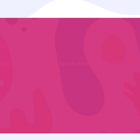
er KindVak?
ijkse nieuwsbrief. Als bonus ontvang je 4x per jaar g