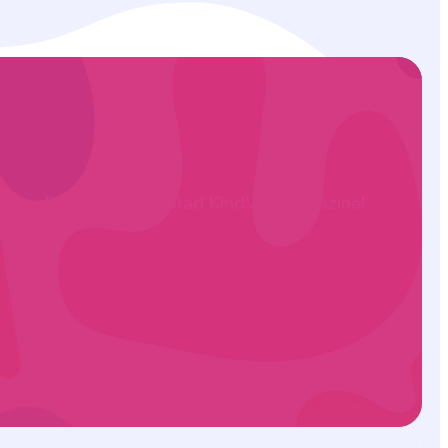
ratis digitaal het vakblad KindVak Magazine!