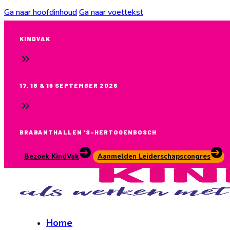
Ga naar hoofdinhoud
Ga naar voettekst
KINDVAK
17, 18 & 19 SEPTEMBER 2026
BRABANTHALLEN ‘S-HERTOGENBOSCH
Bezoek KindVak
Aanmelden Leiderschapscongres
Home