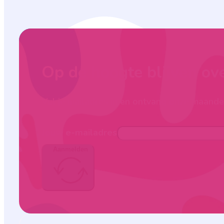
Op de hoogte blijven ov
Vul je mailadres in en ontvang onze maandel
Jouw e-mailadres
Aanmelden