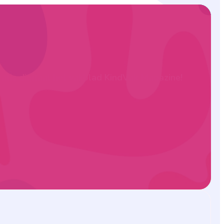
ratis digitaal het vakblad KindVak Magazine!