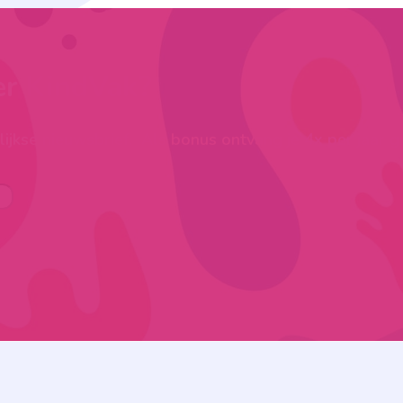
er KindVak?
ijkse nieuwsbrief. Als bonus ontvang je 4x per jaar g