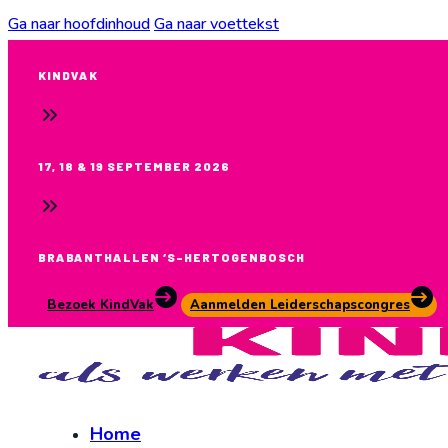
Ga naar hoofdinhoud
Ga naar voettekst
KINDVAK
17, 18 & 19 SEPTEMBER 2026
BRABANTHALLEN ‘S-HERTOGENBOSCH
Bezoek KindVak
Aanmelden Leiderschapscongres
Home