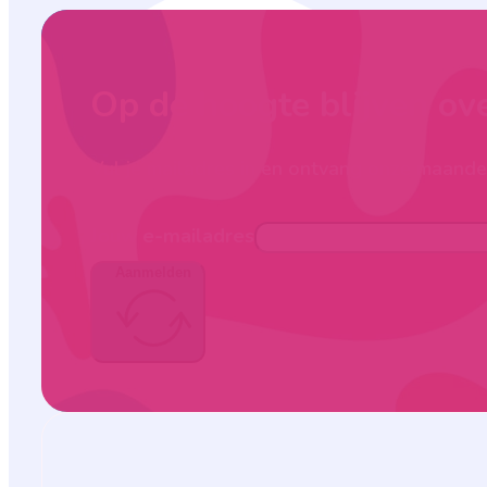
Op de hoogte blijven ov
Vul je mailadres in en ontvang onze maandel
Jouw e-mailadres
Aanmelden