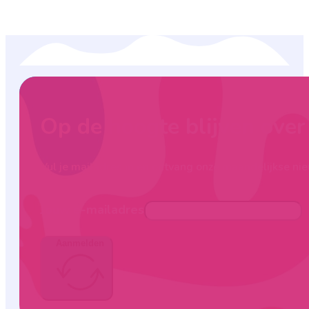
Op de hoogte blijven ove
Vul je mailadres in en ontvang onze maandelijkse nie
Jouw e-mailadres
Aanmelden