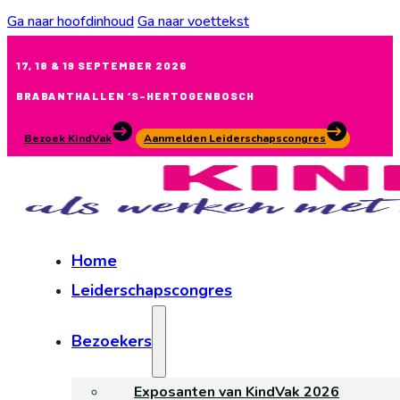
Ga naar hoofdinhoud
Ga naar voettekst
17, 18 & 19 SEPTEMBER 2026
BRABANTHALLEN ‘S-HERTOGENBOSCH
Bezoek KindVak
Aanmelden Leiderschapscongres
Home
Leiderschapscongres
Bezoekers
Exposanten van KindVak 2026