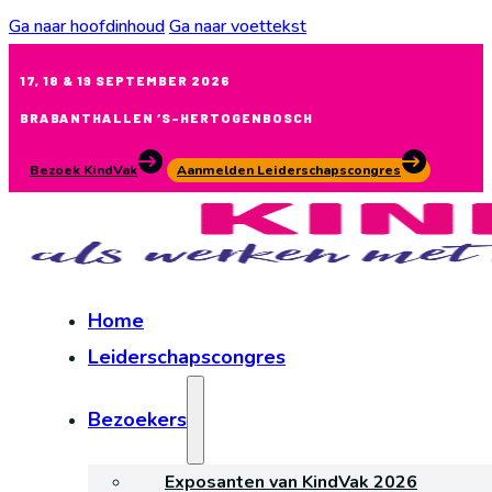
Ga naar hoofdinhoud
Ga naar voettekst
17, 18 & 19 SEPTEMBER 2026
BRABANTHALLEN ‘S-HERTOGENBOSCH
Bezoek KindVak
Aanmelden Leiderschapscongres
Home
Leiderschapscongres
Bezoekers
Exposanten van KindVak 2026