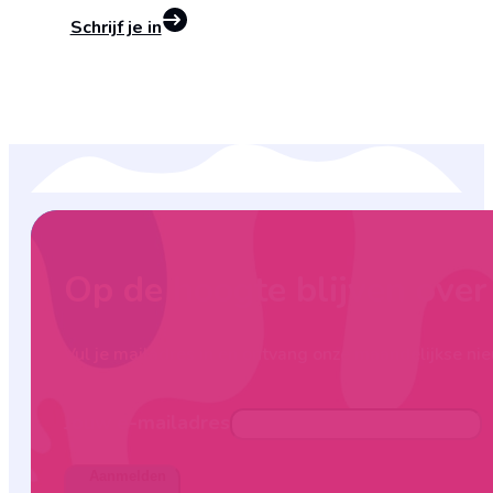
Schrijf je in
Op de hoogte blijven ove
Vul je mailadres in en ontvang onze maandelijkse nie
Jouw e-mailadres
Aanmelden