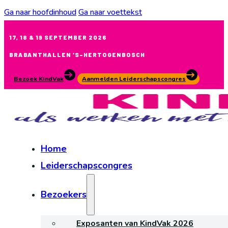
Ga naar hoofdinhoud
Ga naar voettekst
17, 18 & 19 SEPTEMBER 2026
BRABANTHALLEN ‘S-HERTOGENBOSCH
Bezoek KindVak
Aanmelden Leiderschapscongres
Home
Leiderschapscongres
Bezoekers
Exposanten van KindVak 2026