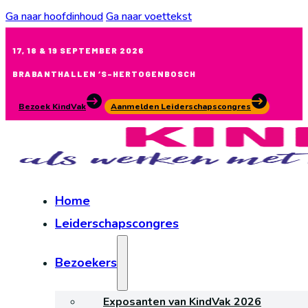
Ga naar hoofdinhoud
Ga naar voettekst
17, 18 & 19 SEPTEMBER 2026
BRABANTHALLEN ‘S-HERTOGENBOSCH
Bezoek KindVak
Aanmelden Leiderschapscongres
Home
Leiderschapscongres
Bezoekers
Exposanten van KindVak 2026