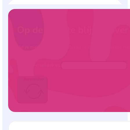
Op de hoogte blijven ove
Vul je mailadres in en ontvang onze maandelijkse nie
Jouw e-mailadres
Aanmelden