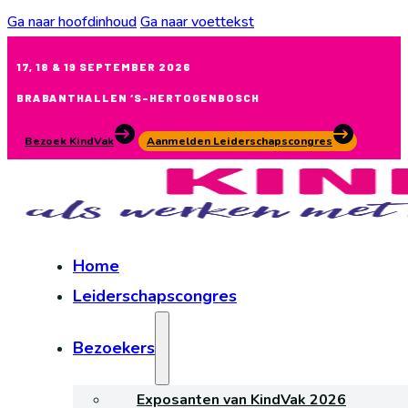
Ga naar hoofdinhoud
Ga naar voettekst
17, 18 & 19 SEPTEMBER 2026
BRABANTHALLEN ‘S-HERTOGENBOSCH
Bezoek KindVak
Aanmelden Leiderschapscongres
Home
Leiderschapscongres
Bezoekers
Exposanten van KindVak 2026