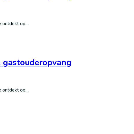
Je ontdekt op…
 de gastouderopvang
Je ontdekt op…