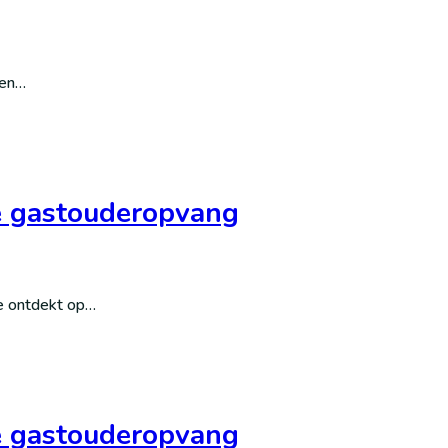
 en…
 de gastouderopvang
Je ontdekt op…
 de gastouderopvang