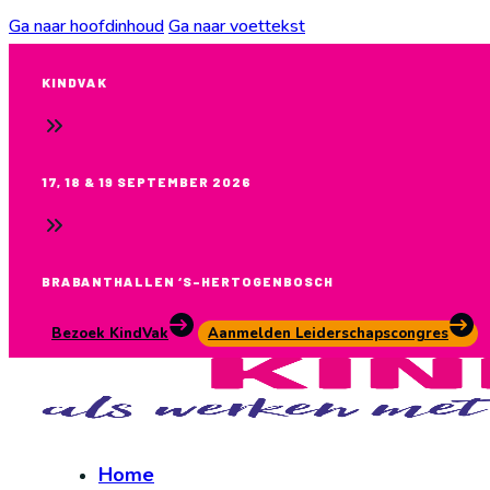
Ga naar hoofdinhoud
Ga naar voettekst
KINDVAK
17, 18 & 19 SEPTEMBER 2026
BRABANTHALLEN ‘S-HERTOGENBOSCH
Bezoek KindVak
Aanmelden Leiderschapscongres
Home