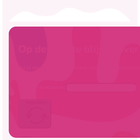
Op de hoogte blijven ove
Vul je mailadres in en ontvang onze maandelijkse nie
Jouw e-mailadres
Aanmelden