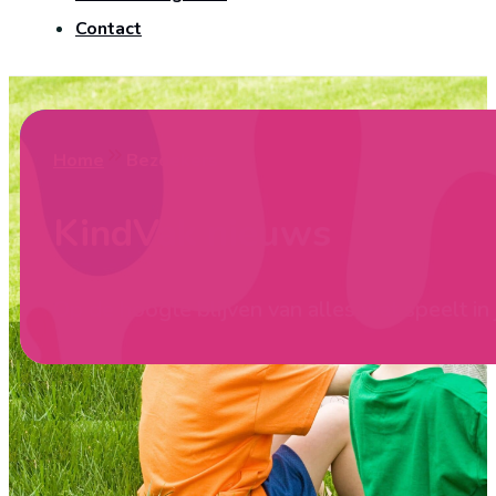
Contact
Home
Bezoekers
KindVak nieuws
Op de hoogte blijven van alles wat speelt in j