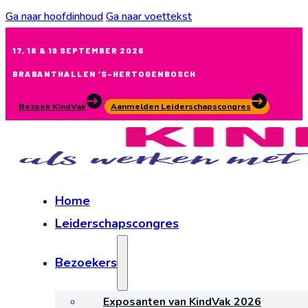
Ga naar hoofdinhoud
Ga naar voettekst
17, 18 & 19 SEPTEMBER 2026
BRABANTHALLEN ‘S-HERTOGENBOSCH
Bezoek KindVak
Aanmelden Leiderschapscongres
Home
Leiderschapscongres
Bezoekers
Exposanten van KindVak 2026