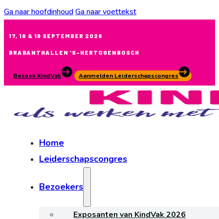
Ga naar hoofdinhoud
Ga naar voettekst
17, 18 & 19 SEPTEMBER 2026
BRABANTHALLEN ‘S-HERTOGENBOSCH
Bezoek KindVak
Aanmelden Leiderschapscongres
Home
Leiderschapscongres
Bezoekers
Exposanten van KindVak 2026