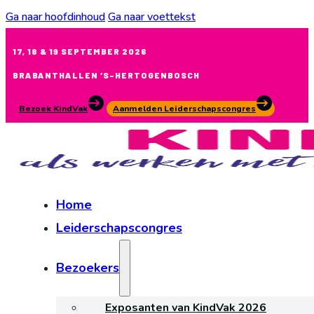
Ga naar hoofdinhoud
Ga naar voettekst
17, 18 & 19 SEPTEMBER 2026
BRABANTHALLEN ‘S-HERTOGENBOSCH
Bezoek KindVak
Aanmelden Leiderschapscongres
Home
Leiderschapscongres
Bezoekers
Exposanten van KindVak 2026